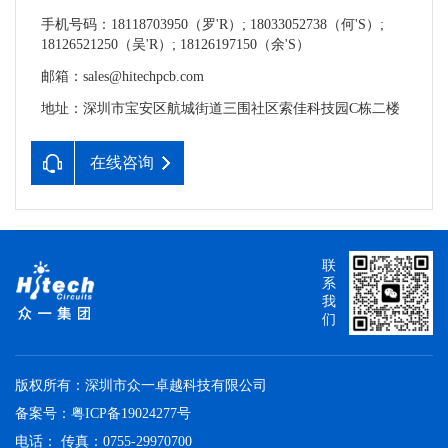
手机号码：18118703950（罗'R）; 18033052738（何'S）;
18126521250（吴'R）; 18126197150（余'S）
邮箱：sales@hitechpcb.com
地址：深圳市宝安区航城街道三围社区索佳科技园C栋二楼
在线咨询
联
系
我
们
版权所有：深圳市众一卓越科技有限公司
备案号：
粤ICP备19024277号
电话： 传真：0755-29970700