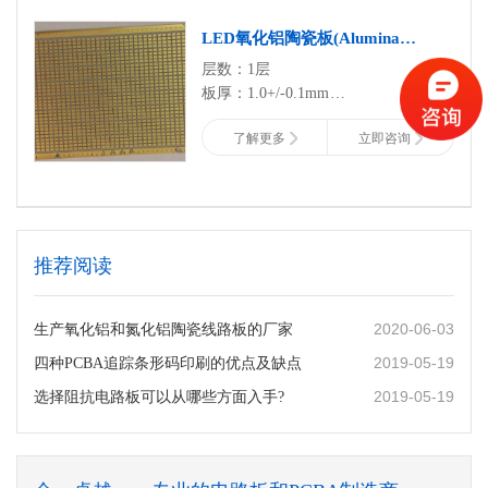
表面处理：沉金
绝缘层导热系数：50W
LED氧化铝陶瓷板(Alumina
外层铜厚：35um
Ceramic PCB)
层数：1层
金 厚：>=3u"
板厚：1.0+/-0.1mm
工艺特点：通孔、陶瓷基
所用板材：96%氧化铝
了解更多
立即咨询
表面处理：沉金
外层铜厚：35um
绝缘层导热系数：50W
工艺特点：陶瓷基
推荐阅读
2020-06-03
生产氧化铝和氮化铝陶瓷线路板的厂家
2019-05-19
四种PCBA追踪条形码印刷的优点及缺点
2019-05-19
选择阻抗电路板可以从哪些方面入手?