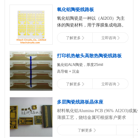
沉金表面处理
氧化铝陶瓷线路板
大功率LED陶瓷基板，为客户的产品
氧化铝陶瓷是一种以（Al2O3）为主
提供优质散热的陶瓷PCB电路板
体的陶瓷材
料，用于厚膜集成电路。
氧化铝陶瓷有较好的传导性、机械强
了解更多
立即咨询
度和耐高温性
。氮化硅陶瓷是一种以
（Si3N4 ）为主体的
这两种材质都有一定的共性具体哪个
陶瓷烧结时不收
缩的无
更好也不好说的要看
机材料。氮化硅的强度很高，
实际的使用情况
打印机热敏头高散热陶瓷线路板
尤其是热压氮化硅，是世界上
来选择材质。
最坚硬
氮化铝ALN陶瓷，厚度25mil
的物质之一。
高导银 + 沉金
最小线宽线距 1/1mil
了解更多
立即咨询
尺寸35mm*12mm
多层陶瓷线路板晶体座
材料氧化铝Alumina PCB (96% AI2O3)或氮化铝A
薄膜工艺，烧结金属可根据客户要求
•HD Alumina with Thin Film
了解更多
•Pt Co-Fire
•>99.5% Alumina (Injection Molding)