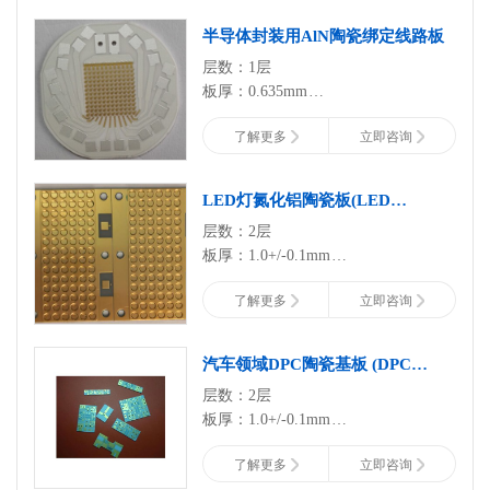
•Zirconia Toughened Alumina (Injection Mol
半导体封装用AlN陶瓷绑定线路板
•Beryllium Oxide (BeO)
层数：1层
Custom materials can be developed to meet spe
板厚：0.635mm
所用板材：99%氮化铝陶瓷板
了解更多
立即咨询
最小孔径：0.8mm
表面处理：沉镍钯金
外层铜厚：35um
LED灯氮化铝陶瓷板(LED
工艺特点：激光V-CUT，高精度
Ceramic PCB)
层数：2层
板厚：1.0+/-0.1mm
所用板材：99%氮化铝陶瓷板
了解更多
立即咨询
最小孔径：0.8mm
表面处理：沉金
绝缘层导热系数：170W
汽车领域DPC陶瓷基板 (DPC
外层铜厚：35um
Ceramic Board)
层数：2层
金 厚：>=3u"
板厚：1.0+/-0.1mm
工艺特点：通孔，陶瓷围坝工艺
所用板材：96%氧化铝
了解更多
立即咨询
最小孔径：2.0mm