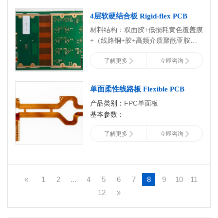
3
、
PCBA
装配图。
4层软硬结合板 Rigid-flex PCB
PS
：报
PCBA
功能测试费用，需提供
材料结构：双面胶+低损耗黄色覆盖膜
PCBA
功能测试方法。
+（线路铜+胶+高频介质聚酰亚胺基
材+胶+线路铜）+低损耗黄色覆盖膜
了解更多
立即咨询
耐 性：自由弯曲、折绕
公 差：±0.03mm
厚 度：0.15mm
单面柔性线路板 Flexible PCB
补 强：正反面0.15mm钢片补强
产品类别：
FPC单面板
制作工艺：焊料涂覆、插头电镀、覆
基本参数：
盖层、覆膜型、阻焊型屏蔽挠
应用：测试治具
表面处理：沉金(化金)1~2微英寸
了解更多
立即咨询
最小线宽/线距：0.06mm/0.09mm
类型：单面FPC测试板
最小线宽/线距：0.14mm/0.11mm
公差：±0.03mm
成品厚度：0.13+/-0.03mm
«
1
2
...
4
5
6
7
8
9
10
11
表面处理：沉金
12
»