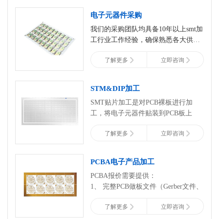
电子元器件采购
我们的采购团队均具备10年以上smt加
工行业工作经验，确保熟悉各大供应
商产品特点及流程，为您挑选更适合
了解更多
立即咨询
的产品，节约您的时间和成本。
STM&DIP加工
SMT
贴片加工是对
PCB
裸板进行加
工，将电子元器件贴装到
PCB
板上
了解更多
立即咨询
PCBA电子产品加工
PCBA
报价需要提供：
1
、
完整
PCB
做板文件（
Gerber
文件、
摆位图、钢网文件）及做板要求；
了解更多
立即咨询
2
、
完整
BOM
（包含型号、品牌、封
装、描述等）；