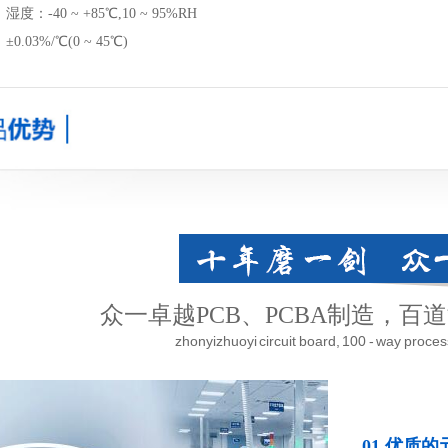
：-40 ~ +85℃,10 ~ 95%RH
.03%/℃(0 ~ 45℃)
众一卓越PCB、PCBA制造，百
zhonyizhuoyi circuit board, 100 - way process,
01.优质