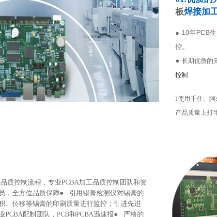
板
焊接加
10年PCB
●
控。
●
长期优质的
控制
l
使用千住、阿
产品质量上打
谨的品质控制流程，专业PCBA加工品质控制团队和资
员，全方位品质保障● 引用锡膏检测仪对锡膏的
积、位移等锡膏的印刷质量进行监控；引进先进
PCBA配制团队，PCB和PCBA迅速报● 严格的