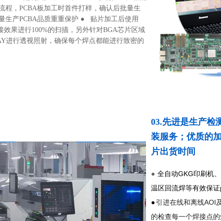
流程，PCBA板加工时首件打样，确认后批量生
量生产PCBA品质重重保护 ● 贴片加工后使用
焊接效果进行100%的扫描，另外针对BGA芯片区域
RAY进行透视照射，确保每个焊点都能进行致密的
03.先进是生产
装服务；优质的加
片出货时间
全自动GKG印刷机、
●
温区回流焊等有效保证
●
引进在线和离线AOI
的检查每一个焊接点的