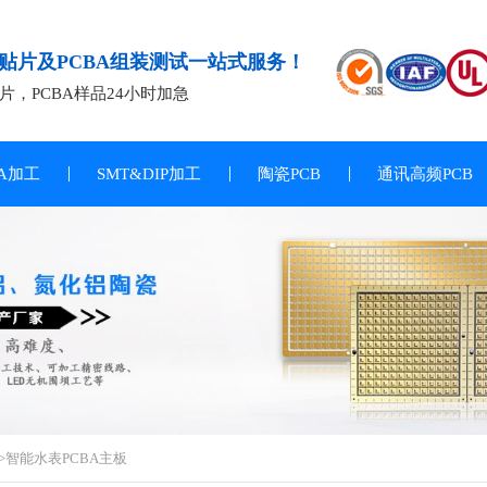
T贴片及PCBA组装测试一站式服务！
片，PCBA样品24小时加急
BA加工
SMT&DIP加工
陶瓷PCB
通讯高频PCB
>智能水表PCBA主板