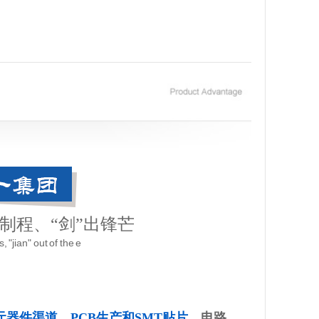
道制程、“剑”出锋芒
 "jian" out of the e
的元器件渠道，PCB生产和SMT贴片，
电路