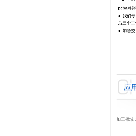
pcba
● 我们
后三个工
● 加急
加工领域：