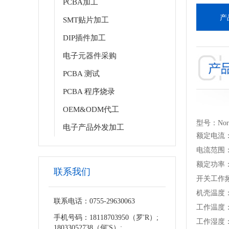
PCBA加工
产
SMT贴片加工
DIP插件加工
电子元器件采购
PCBA 测试
PCBA 程序烧录
OEM&ODM代工
型号：Nord
电子产品外发加工
额定电流：9
电流范围：0
额定功率：
联系我们
开关工作频
机壳温度：
联系电话：0755-29630063
工作温度：-
手机号码：18118703950（罗'R）;
工作湿度：2
18033052738（何'S）;