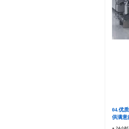
04.
供满意
24小
●