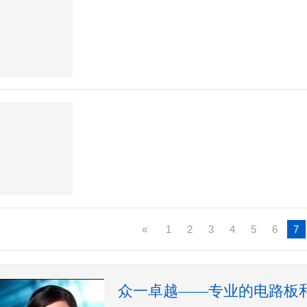
«
1
2
3
4
5
6
7
众一卓越——专业的电路板和