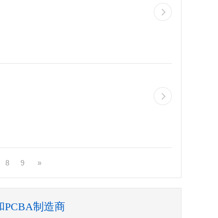
8
9
»
PCBA制造商