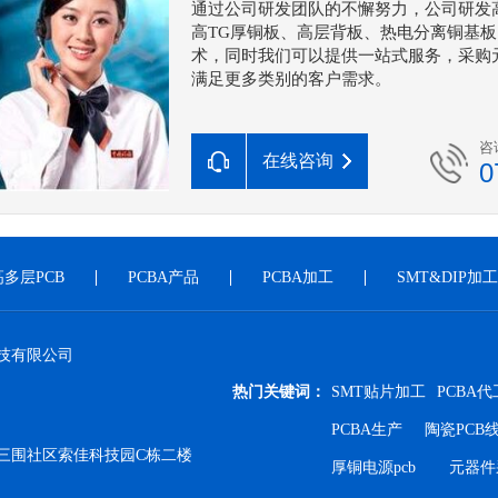
通过公司研发团队的不懈努力，公司研发
高TG厚铜板、高层背板、热电分离铜基板
术，同时我们可以提供一站式服务，采购元
满足更多类别的客户需求。
咨
在线咨询
0
高多层PCB
PCBA产品
PCBA加工
SMT&DIP加工
技有限公司
热门关键词：
SMT贴片加工
PCBA
PCBA生产
陶瓷PCB
三围社区索佳科技园C栋二楼
厚铜电源pcb
元器件