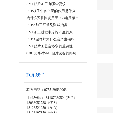
SMT贴片加工有哪些要求
PCB板子中各个层的作用是什么，使用的时候需要注意什么
为什么要将陶瓷用于PCB电路板？
PCBA加工厂常见测试治具
SMT加工过程中冷焊产生的原因与对策
PCBA波峰焊为什么会产生锡珠
SMT贴片工艺合格率的重要性
0201元件对SMT贴片设备的影响
联系我们
联系电话：0755-29630063
手机号码：18118703950（罗'R）;
18033052738（何'S）;
18126521250（吴'R）;
18126197150（余'S）