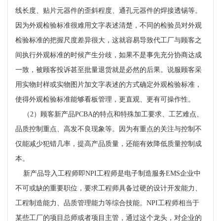
线长度、贴片元器件的歪斜程度、通孔元器件的焊接透锡等。
因为外观检验标准很难用文字表述清楚，不同的检验员对外观
检验标准的把握尺度差异很大，这就容易导致代工厂与顾客之
间执行外观标准的时候产生分歧，如果不是事先充分协商达成
一致，被顾客投诉甚至批量退货就是必然的后果。说服顾客采
用实物封样或实物图片加文字表述的方式确定外观检验标准，
使得外观检验标准能够看板管理，更直观、更有可操作性。
（
2
）顾客新产品
PCBA
的特点和特殊加工要求、工艺难点、
品质控制重点、高发不良现象等。因为有重点的关注与控制不
仅能减少犯错几率，提高产品质量，还能有效降低质量控制成
本。
新产品导入工程师即
NPI
工程师是电子制造服务
EMS
企业中
不可或缺的重要职位，要求工程师具备过硬的设计开发能力、
工程制造能力、品质管理能力等综合技能。
NPI
工程师相当于
某些工厂的项目总师或者项目主管，通过这个龙头，对企业的