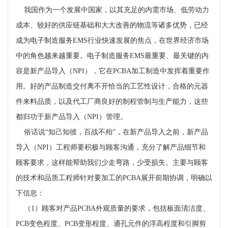
我国作为一个发展中国家，以其充足的内需市场、低劳动力
成本、较好的供应链基础和大大改善的物流等诸多优势，已经
成为电子制造服务
EMS
行业快速发展的焦点，在世界经济市场
中的角色越来越重要。电子制造服务
EMS
最重要、最关键的内
容是新产品导入（
NPI
），它在
PCBA
加工制造中发挥着重要作
用。好的产品制造交付离不开恰当的工艺性设计，合格的元器
件来料品质，以及代工厂商良好的制程管制与生产能力，这些
都归功于新产品导入（
NPI
）管理。
俗话说“知己知彼，百战不殆”，在新产品导入之前，新产品
导入（
NPI
）工程师要积极与顾客沟通，充分了解产品细节和
顾客要求，这样能帮助我们少走弯路，少受损失。主要与顾客
的技术和品质工程师针对要加工的
PCBA
展开前期协调，明确以
下信息：
（
1
）顾客对产品
PCBA
外观质量的要求，包括板面清洁度、
PCB
变色程度、
PCB
变形程度、通孔元件的浮高程度和引脚剪