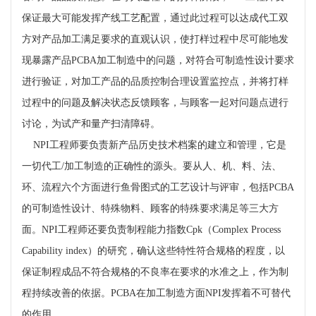
保证最大可能发挥产线工艺配置，通过此过程可以达成代工双
方对产品加工满足要求的直观认识，使打样过程中尽可能地发
现暴露产品
PCBA
加工制造中的问题，对符合可制造性设计要求
进行验证，对加工产品的品质控制合理设置监控点，并将打样
过程中的问题及解决状态反馈顾客，与顾客一起对问题点进行
讨论，为试产和量产扫清障碍。
NPI
工程师要负责新产品历史技术档案的建立和管理，它是
一切代工
/
加工制造的正确性的源头。要从人、机、料、法、
环、流程六个方面进行鱼骨图式的工艺设计与评审，包括
PCBA
的可制造性设计、特殊物料、顾客的特殊要求满足等三大方
面。
NPI
工程师还要负责制程能力指数
Cpk
（
Complex Process
Capability index
）的研究，确认这些特性符合规格的程度，以
保证制程成品不符合规格的不良率在要求的水准之上，作为制
程持续改善的依据。
PCBA
在加工制造方面
NPI
发挥着不可替代
的作用。