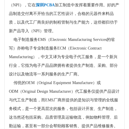
（
NPI
），它在
深圳
PCBA
加工制造中发挥着重要作用。好的产
品制造交付离不开恰当的工艺性设计，合格的元器件来料品
质，以及代工厂商良好的制程管制与生产能力，这些都归功于
新产品导入（
NPI
）管理。
电子制造服务
EMS
（
Electronic Manufacturing Services
的缩
写）亦称电子专业制造服务
ECM
（
Electronic Contract
Manufacturing
），中文又译为专业电子代工服务，是一个新兴
行业，它指为电子产品品牌拥有者提供生产制造、采购、部分
设计以及物流等一系列服务的生产厂商。
传统的
OEM
（
Original Equipment Manufacture
）或
ODM
（
Original Design Manufacturer
）代工服务仅提供产品设计
与代工生产制造，而
EMS
厂商所提供的是知识与管理的全线服
务模式，是一个更高层次的服务，包括设计开发、生产制造，
这当然还包括采购、品质管理及运输物流，例如物料管理、后
勤运输，甚至有一部分会帮助顾客销售、提供产品维修服务。